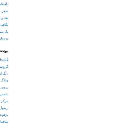
داستان
شعر
نقد و 
نگاهی 
یک پس
دردوار
پیوندها
کتابخانه ی 
گروس 
رنگ از
وبلاگ 
پروین 
شمس ل
مرکز فر
رسول 
برهوت
شاهنام