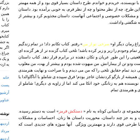
با نویسنده، خریدم و خواندم. طرح داستان بسیار قوی بود و از همه مهمتر
بزرگتر
دارم ک
ین طرح، چه از نظر محتوا و چه از نظر فرم، به خوبی برآمده بود. داستان
همین ر
و مشکلات خصوصی و اجتماعی آنهاست. داستان مجذوبم کرد و بیشتر از
را با
ه شگفتی واداشت.
کتاب 
میرم.
کتابخو
به جشن
اغ رمان دیگر او«
سرخی تو از من
» رفتم. کتاب تکانم داد! در تمام زندگیم
اگر به
 تمام وجودم را زیر و زبر کرده باشد! تلخی کتاب گزنده تر از هر گزنده ای
چراغ ب
عیتی را این طور عریان و تکان دهنده در برابرم قرار دهد. کتاب داستان
و یک د
ت ودو تن از بیمارانش. من مبهوت شده بودم و بیشتر از بهت، من مغلوب
به ازد
دید تمام حقایق تلخی را که من می دیدم و با صراحت و نهایت هنرمندی
 همیشه از بازگو کردنشان عاجز بودم! فرق سپیده ی شاملو با آناگاوالدا یا
خانه
نویسنده هم به زنانگی خود اتکا می کند اما از زاویه ی دیگری! شاملو از
پست ا
 و هنرمندی تمام.
آرشیو 
عناوین
 مجموعه ی داستانی کوتاه به نام «
دستکش قرمز
» است به دستم رسیده.
نوشته‌
 کوتاه است و به جز چند داستان، محوریت داستان ها زنان، احساسات و مشکلات
اردیبهشت
ما طرحی قوی دارند و مهمترین ویژگی
آنها سوژه های جدیدی است که
مرداد ۱۳۹۱
اردیبهشت