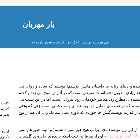
یار مهربان
من هميشه بهشت را يک جور کتابخانه تصور کرده ام
ده و دنیای زنانه ی داستان هایش نوشتم! نوشتم که ساده و روان می
 حد زیادی مدیون احساسات عمیقی است که در آثارش موج می زند و گفتم
سنده ی مطرح زن معاصر خودمان، زویا پیرزاد، است. اما در این پست می
کتاب 
ویسم که در نقطه ی مقابل دو نویسنده ی پست قبلی است. زنی که وقتی
که به 
ن از قدرت نویسندگیش جا خوردم که باورم نمی شد یک زن، آن هم از نوع
پذیر م
پل 
از این زن نویسنده ی ایرانی هیچ چیز نمی دانستم( و البته هنوز هم نمی
نگار گفته بودی لیلی
» او را، صرفا به علت اینکه برنده ی جایزه ی گلشیری
دکتري