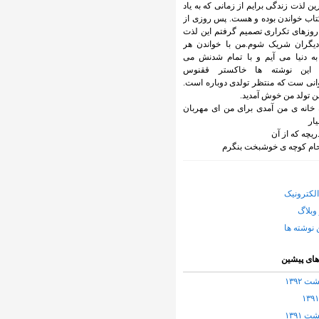
ین لذت زندگی برایم از زمانی که به یاد
تاب خواندن بوده و هست. پس روزی از
وزهای تکراری تصمیم گرفتم این لذت
 دیگران شریک شوم.من با خواندن هر
به دنیا می آیم و با تمام شدنش می
 این نوشته ها خاکستر ققنوس
انی ست که منتظر تولدی دوباره است.
 تولد من خوش آمدید.
 خانه ی من آمدی برای من ای مهربان
یار
ریچه که از آن
حام کوچه ی خوشبخت بنگرم
لکترونیک
وبلاگ
 نوشته ها
های پیشین
 ۱۳۹۲
 ۱۳۹۱