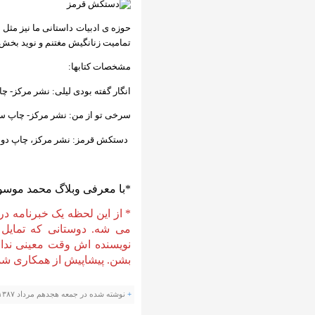
حوزه ی ادبیات داستانی ما نیز مثل 
تمامیت زنانگیش مغتنم و نوید بخش
مشخصات کتابها:
انگار گفته بودی لیلی: نشر مرکز- چاپ دوم ۸۵ - ۰
سرخی تو از من: نشر مرکز- چاپ سوم ۸۵ -۳۳۰۰ ت
دستکش قرمز: نشر مرکز، چاپ دوم 86 ، 1300 توم
*با معرفی وبلاگ محمد موسوی
* از این لحظه یک خبرنامه د
می شه. دوستانی که تمایل 
نویسنده اش وقت معینی ندا
بشن. پیشاپیش از همکاری شم
+
نوشته شده در جمعه هجدهم مرداد ۱۳۸۷ ساعت 13:4 توسط آزاده نجفیان |