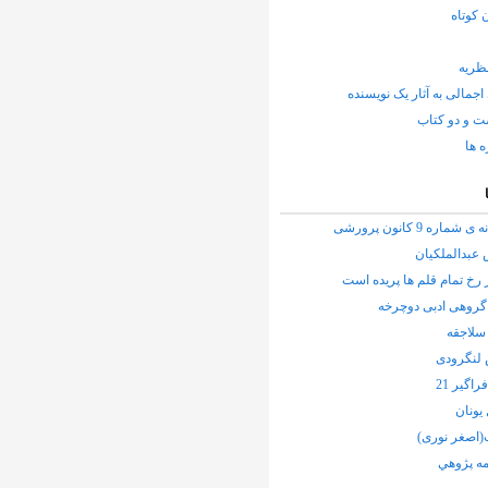
 کوتاه
نظریه
اجمالی به آثار یک نویسنده
ت و دو کتاب
ه ها
شماره 9 کانون پرورشی
عبدالملکیان
 رخ تمام قلم ها پریده است
گروهی ادبی دوچرخه
سلاجقه
نگرودی
اگیر 21
یونان
(اصغر نوری)
ه پژوهي